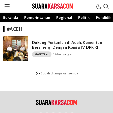
suarakarsa.com
Informasi terpercaya
Beranda
Pemerintahan
Regional
Politik
Pendidik
#ACEH
Dukung Pertanian di Aceh, Kementan
Bersinergi Dengan Komisi IV DPR RI
3 tahun yang lalu
ADVERTORIAL
Sudah ditampilkan semua