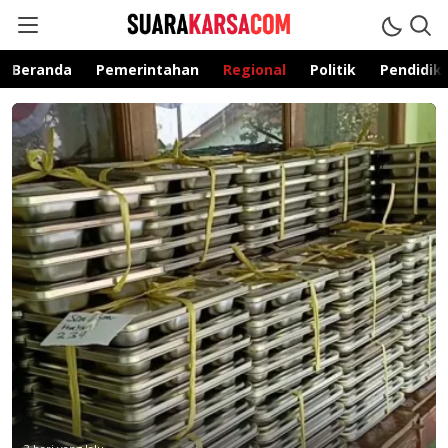
suarakarsa.com
Informasi terpercaya
Beranda
Pemerintahan
Regional
Politik
Pendidik