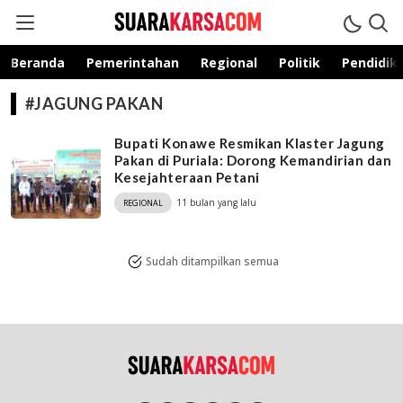
suarakarsa.com
Informasi terpercaya
Beranda
Pemerintahan
Regional
Politik
Pendidik
#JAGUNG PAKAN
Bupati Konawe Resmikan Klaster Jagung
Pakan di Puriala: Dorong Kemandirian dan
Kesejahteraan Petani
11 bulan yang lalu
REGIONAL
Sudah ditampilkan semua