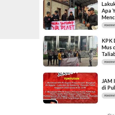
Laku
Apa Y
Menc
PEMERIN
KPK D
Mus 
Talia
PEMERIN
JAM 
di Pu
PEMERIN