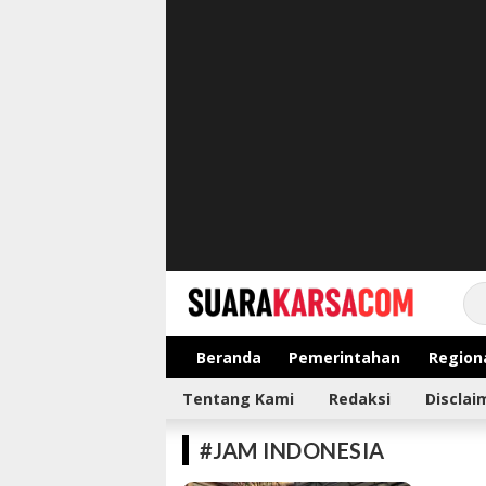
suarakarsa.com
Informasi terpercaya
Beranda
Pemerintahan
Region
Tentang Kami
Redaksi
Disclai
#JAM INDONESIA