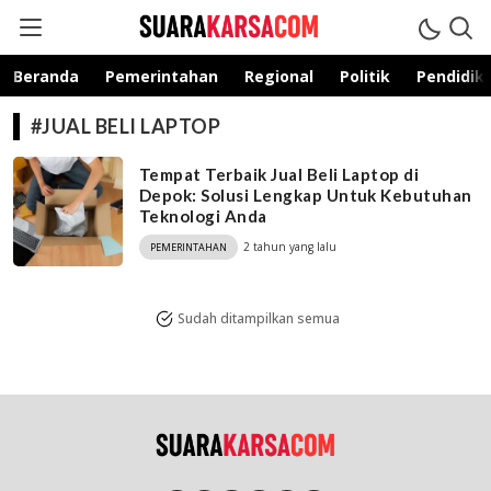
suarakarsa.com
Informasi terpercaya
Beranda
Pemerintahan
Regional
Politik
Pendidik
#JUAL BELI LAPTOP
Tempat Terbaik Jual Beli Laptop di
Depok: Solusi Lengkap Untuk Kebutuhan
Teknologi Anda
2 tahun yang lalu
PEMERINTAHAN
Sudah ditampilkan semua