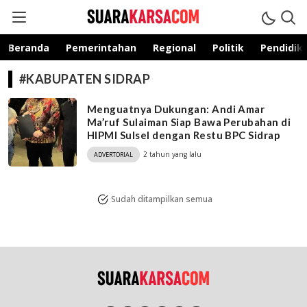
suarakarsa.com
Informasi terpercaya
Beranda
Pemerintahan
Regional
Politik
Pendidik
#KABUPATEN SIDRAP
Menguatnya Dukungan: Andi Amar
Ma’ruf Sulaiman Siap Bawa Perubahan di
HIPMI Sulsel dengan Restu BPC Sidrap
2 tahun yang lalu
ADVERTORIAL
Sudah ditampilkan semua