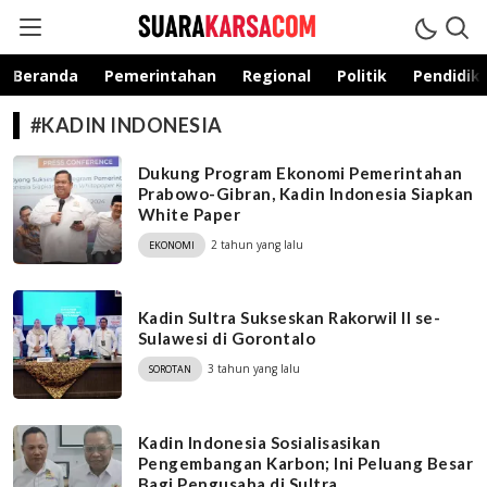
suarakarsa.com
Informasi terpercaya
Beranda
Pemerintahan
Regional
Politik
Pendidik
#KADIN INDONESIA
Dukung Program Ekonomi Pemerintahan
Prabowo-Gibran, Kadin Indonesia Siapkan
White Paper
2 tahun yang lalu
EKONOMI
Kadin Sultra Sukseskan Rakorwil II se-
Sulawesi di Gorontalo
3 tahun yang lalu
SOROTAN
Kadin Indonesia Sosialisasikan
Pengembangan Karbon; Ini Peluang Besar
Bagi Pengusaha di Sultra