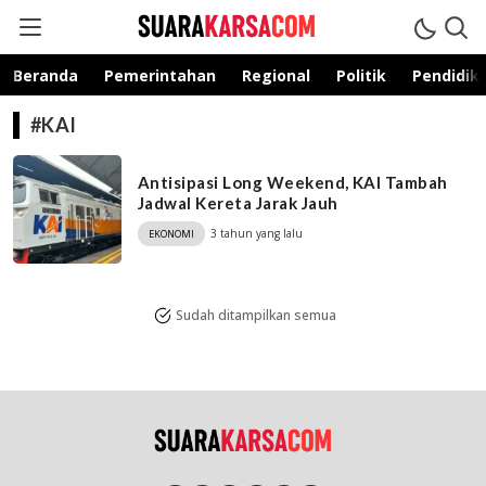
suarakarsa.com
Informasi terpercaya
Beranda
Pemerintahan
Regional
Politik
Pendidik
#KAI
Antisipasi Long Weekend, KAI Tambah
Jadwal Kereta Jarak Jauh
3 tahun yang lalu
EKONOMI
Sudah ditampilkan semua