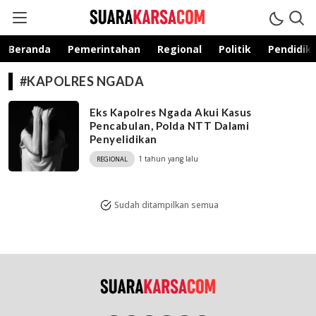
suarakarsa.com
Informasi terpercaya
Beranda
Pemerintahan
Regional
Politik
Pendidik
#KAPOLRES NGADA
Eks Kapolres Ngada Akui Kasus
Pencabulan, Polda NTT Dalami
Penyelidikan
1 tahun yang lalu
REGIONAL
Sudah ditampilkan semua