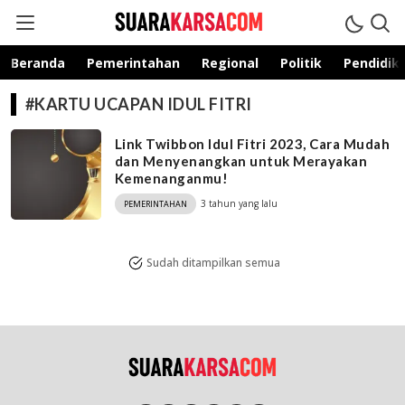
suarakarsa.com
Informasi terpercaya
Beranda
Pemerintahan
Regional
Politik
Pendidik
#KARTU UCAPAN IDUL FITRI
Link Twibbon Idul Fitri 2023, Cara Mudah
dan Menyenangkan untuk Merayakan
Kemenanganmu!
3 tahun yang lalu
PEMERINTAHAN
Sudah ditampilkan semua