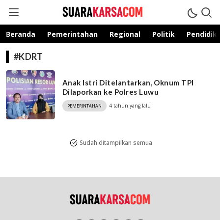
suarakarsa.com
Informasi terpercaya
Beranda
Pemerintahan
Regional
Politik
Pendidik
#KDRT
Anak Istri Ditelantarkan, Oknum TPI
Dilaporkan ke Polres Luwu
4 tahun yang lalu
PEMERINTAHAN
Sudah ditampilkan semua