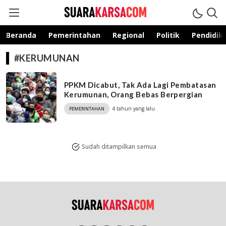
suarakarsa.com
Informasi terpercaya
Beranda
Pemerintahan
Regional
Politik
Pendidik
#KERUMUNAN
PPKM Dicabut, Tak Ada Lagi Pembatasan
Kerumunan, Orang Bebas Berpergian
4 tahun yang lalu
PEMERINTAHAN
Sudah ditampilkan semua