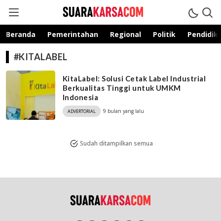
suarakarsa.com
Informasi terpercaya
Beranda
Pemerintahan
Regional
Politik
Pendidik
#KITALABEL
KitaLabel: Solusi Cetak Label Industrial
Berkualitas Tinggi untuk UMKM
Indonesia
9 bulan yang lalu
ADVERTORIAL
Sudah ditampilkan semua