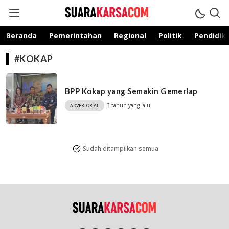
suarakarsa.com
Informasi terpercaya
Beranda
Pemerintahan
Regional
Politik
Pendidik
#KOKAP
BPP Kokap yang Semakin Gemerlap
3 tahun yang lalu
ADVERTORIAL
Sudah ditampilkan semua