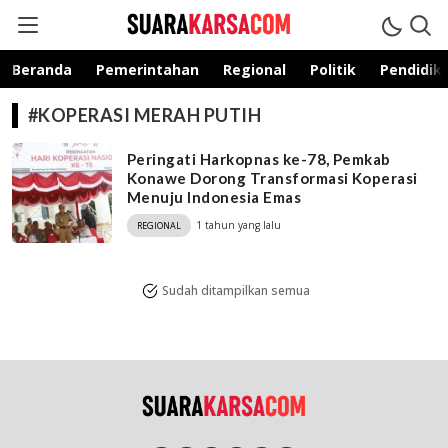
suarakarsa.com
Informasi terpercaya
Beranda
Pemerintahan
Regional
Politik
Pendidik
#KOPERASI MERAH PUTIH
Peringati Harkopnas ke-78, Pemkab
Konawe Dorong Transformasi Koperasi
Menuju Indonesia Emas
1 tahun yang lalu
REGIONAL
Sudah ditampilkan semua