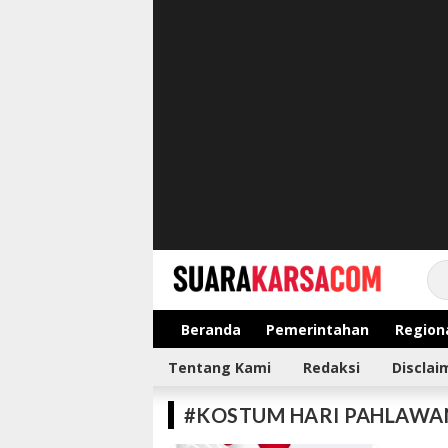
suarakarsa.com
Informasi terpercaya
Beranda
Pemerintahan
Region
Tentang Kami
Redaksi
Disclai
#KOSTUM HARI PAHLAWA