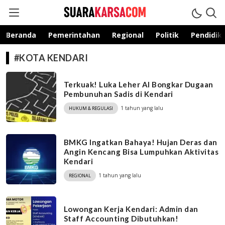
suarakarsa.com
Informasi terpercaya
Beranda
Pemerintahan
Regional
Politik
Pendidik
#KOTA KENDARI
Terkuak! Luka Leher AI Bongkar Dugaan
Pembunuhan Sadis di Kendari
1 tahun yang lalu
HUKUM & REGULASI
BMKG Ingatkan Bahaya! Hujan Deras dan
Angin Kencang Bisa Lumpuhkan Aktivitas
Kendari
1 tahun yang lalu
REGIONAL
Lowongan Kerja Kendari: Admin dan
Staff Accounting Dibutuhkan!