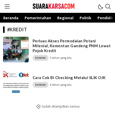
suarakarsa.com
Informasi terpercaya
Beranda
Pemerintahan
Regional
Politik
Pendidik
#KREDIT
Perluas Akses Permodalan Petani
Milenial, Kementan Gandeng PNM Lewat
Pojok Kredit
3 tahun yang lalu
EKONOMI
Cara Cek BI Checking Melalui SLIK OJK
4 tahun yang lalu
EKONOMI
Sudah ditampilkan semua