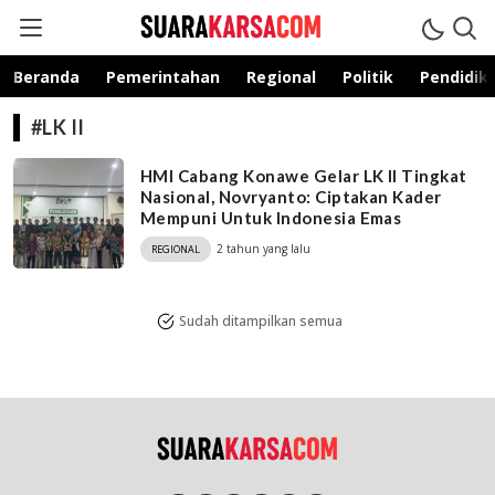
suarakarsa.com
Informasi terpercaya
Beranda
Pemerintahan
Regional
Politik
Pendidik
#LK II
HMI Cabang Konawe Gelar LK II Tingkat
Nasional, Novryanto: Ciptakan Kader
Mempuni Untuk Indonesia Emas
2 tahun yang lalu
REGIONAL
Sudah ditampilkan semua