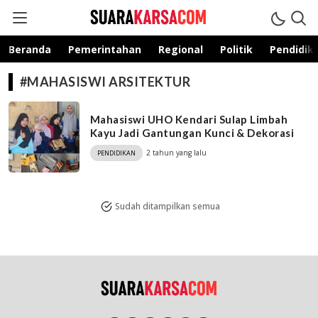
suarakarsa.com
Informasi terpercaya
Beranda
Pemerintahan
Regional
Politik
Pendidik
#MAHASISWI ARSITEKTUR
Mahasiswi UHO Kendari Sulap Limbah
Kayu Jadi Gantungan Kunci & Dekorasi
2 tahun yang lalu
PENDIDIKAN
Sudah ditampilkan semua