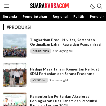
suarakarsa.com
Informasi terpercaya
Beranda
Pemerintahan
Regional
Politik
Pendidik
#PRODUKSI
Tingkatkan Produktivitas, Kementan
Optimalkan Lahan Rawa dan Pompanisasi
2 tahun yang lalu
PEMERINTAHAN
Hadapi Masa Tanam, Kementan Perkuat
SDM Pertanian dan Sarana Prasarana
3 tahun yang lalu
ADVERTORIAL
Kementerian Pertanian Akselerasi
Peningkatan Luas Tanam dan Produksi
Padi dan Jagung 2024