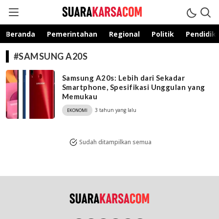
suarakarsa.com
Informasi terpercaya
Beranda
Pemerintahan
Regional
Politik
Pendidik
#SAMSUNG A20S
Samsung A20s: Lebih dari Sekadar
Smartphone, Spesifikasi Unggulan yang
Memukau
3 tahun yang lalu
EKONOMI
Sudah ditampilkan semua