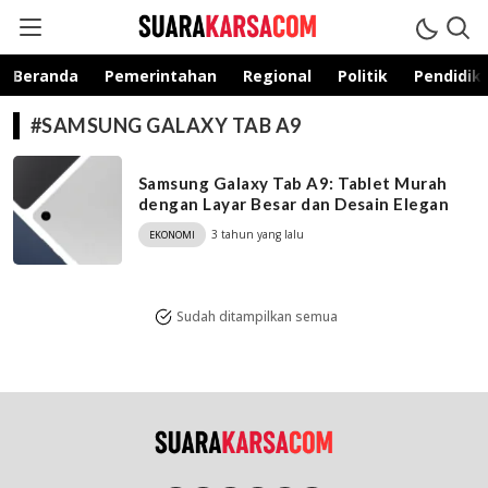
suarakarsa.com
Informasi terpercaya
Beranda
Pemerintahan
Regional
Politik
Pendidik
#SAMSUNG GALAXY TAB A9
Samsung Galaxy Tab A9: Tablet Murah
dengan Layar Besar dan Desain Elegan
3 tahun yang lalu
EKONOMI
Sudah ditampilkan semua