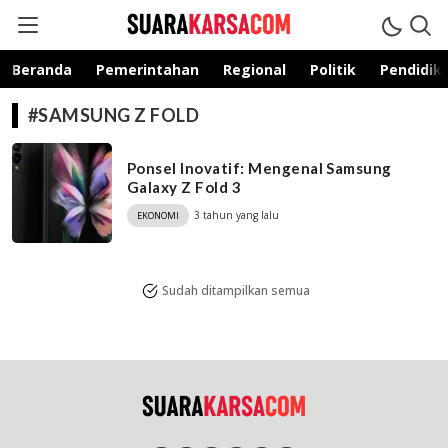
suarakarsa.com
Informasi terpercaya
Beranda
Pemerintahan
Regional
Politik
Pendidik
#SAMSUNG Z FOLD
Ponsel Inovatif: Mengenal Samsung
Galaxy Z Fold 3
3 tahun yang lalu
EKONOMI
Sudah ditampilkan semua