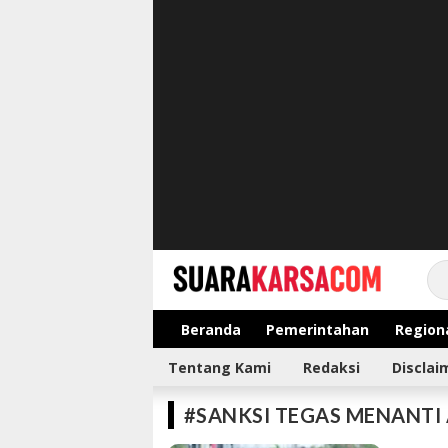
suarakarsa.com
Informasi terpercaya
Beranda
Pemerintahan
Region
Tentang Kami
Redaksi
Disclai
#SANKSI TEGAS MENANTI