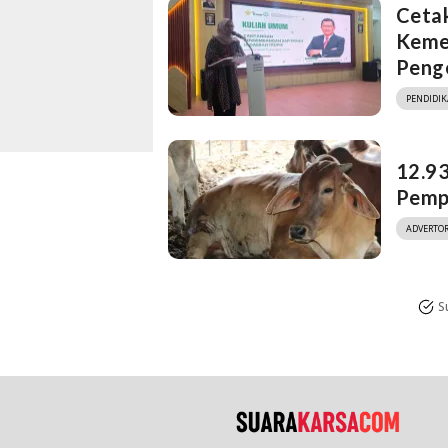
Ceta
Keme
Penge
PENDIDI
12.93
Pemp
ADVERTOR
S