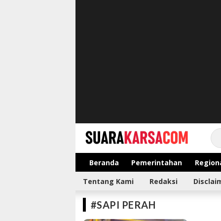
suarakarsa.com
Informasi terpercaya
Beranda
Pemerintahan
Region
Tentang Kami
Redaksi
Disclai
#SAPI PERAH