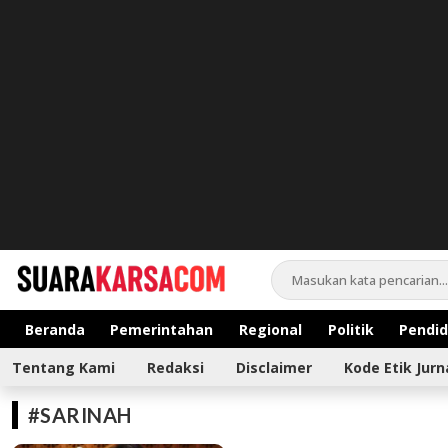
suarakarsa.com
Informasi terpercaya
Beranda
Pemerintahan
Regional
Politik
Pendid
Tentang Kami
Redaksi
Disclaimer
Kode Etik Jurn
#SARINAH