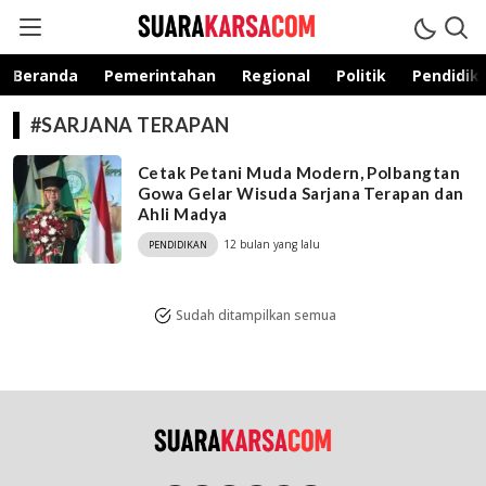
suarakarsa.com
Informasi terpercaya
Beranda
Pemerintahan
Regional
Politik
Pendidik
#SARJANA TERAPAN
Cetak Petani Muda Modern, Polbangtan
Gowa Gelar Wisuda Sarjana Terapan dan
Ahli Madya
12 bulan yang lalu
PENDIDIKAN
Sudah ditampilkan semua