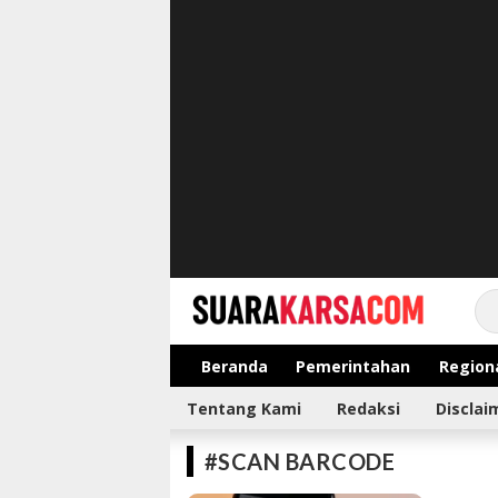
suarakarsa.com
Informasi terpercaya
Beranda
Pemerintahan
Region
Tentang Kami
Redaksi
Disclai
#SCAN BARCODE