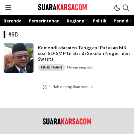
suarakarsa.com
Informasi terpercaya
Beranda
Pemerintahan
Regional
Politik
Pendidik
#SD
Kemendikdasmen Tanggapi Putusan MK
soal SD-SMP Gratis di Sekolah Negeri dan
Swasta
1 tahun yang lalu
PEMERINTAHAN
Sudah ditampilkan semua