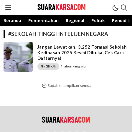
suarakarsa.com
Informasi terpercaya
Beranda
Pemerintahan
Regional
Politik
Pendidik
#SEKOLAH TINGGI INTELIJEN NEGARA
Jangan Lewatkan! 3.252 Formasi Sekolah
Kedinasan 2025 Resmi Dibuka, Cek Cara
Daftarnya!
1 tahun yang lalu
PENDIDIKAN
Sudah ditampilkan semua