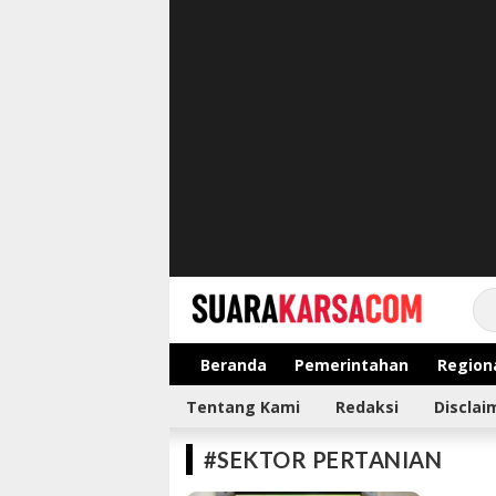
suarakarsa.com
Informasi terpercaya
Beranda
Pemerintahan
Region
Tentang Kami
Redaksi
Disclai
#SEKTOR PERTANIAN