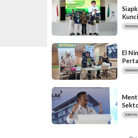
Siap
Kunci
PENDIDI
El Ni
Perta
PEMERIN
Ment
Sekto
SOROTAN