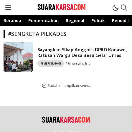
suarakarsa.com
Informasi terpercaya
Beranda
Pemerintahan
Regional
Politik
Pendidik
#SENGKETA PILKADES
Sayangkan Sikap Anggota DPRD Konawe,
Ratusan Warga Desa Besu Gelar Unras
4 tahun yang lalu
PEMERINTAHAN
Sudah ditampilkan semua