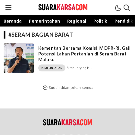
suarakarsa.com
Informasi terpercaya
Beranda
Pemerintahan
Regional
Politik
Pendidik
#SERAM BAGIAN BARAT
Kementan Bersama Komisi IV DPR-RI, Gali
Potensi Lahan Pertanian di Seram Barat
Maluku
3 tahun yang lalu
PEMERINTAHAN
Sudah ditampilkan semua