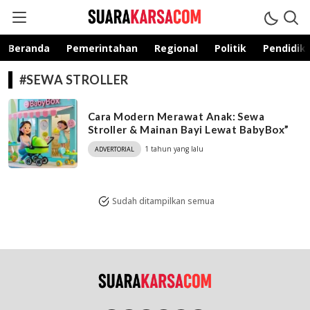
suarakarsa.com
Informasi terpercaya
Beranda
Pemerintahan
Regional
Politik
Pendidik
#SEWA STROLLER
Cara Modern Merawat Anak: Sewa
Stroller & Mainan Bayi Lewat BabyBox”
1 tahun yang lalu
ADVERTORIAL
Sudah ditampilkan semua