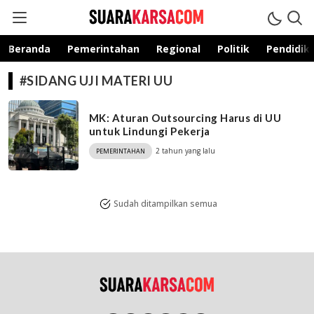
suarakarsa.com
Informasi terpercaya
Beranda
Pemerintahan
Regional
Politik
Pendidik
#SIDANG UJI MATERI UU
MK: Aturan Outsourcing Harus di UU
untuk Lindungi Pekerja
2 tahun yang lalu
PEMERINTAHAN
Sudah ditampilkan semua