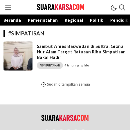
suarakarsa.com
Informasi terpercaya
Beranda
Pemerintahan
Regional
Politik
Pendidik
#SIMPATISAN
Sambut Anies Baswedan di Sultra, Giona
Nur Alam Target Ratusan Ribu Simpatisan
Bakal Hadir
4 tahun yang lalu
PEMERINTAHAN
Sudah ditampilkan semua