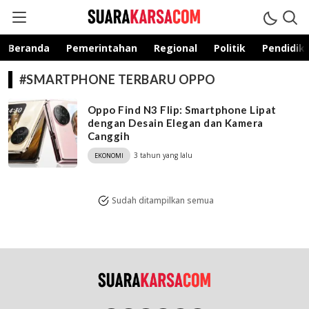
suarakarsa.com
Informasi terpercaya
Beranda
Pemerintahan
Regional
Politik
Pendidik
#SMARTPHONE TERBARU OPPO
Oppo Find N3 Flip: Smartphone Lipat
dengan Desain Elegan dan Kamera
Canggih
3 tahun yang lalu
EKONOMI
Sudah ditampilkan semua