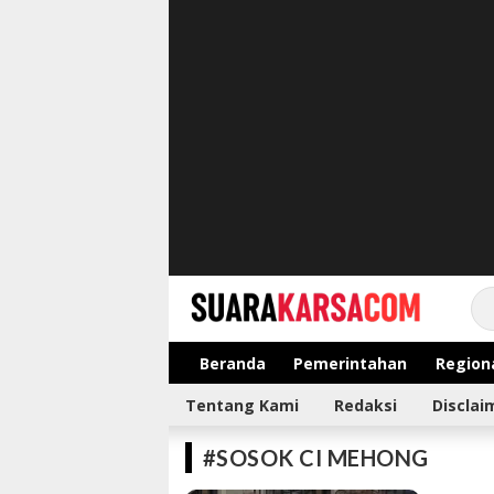
suarakarsa.com
Informasi terpercaya
Beranda
Pemerintahan
Region
Tentang Kami
Redaksi
Disclai
#SOSOK CI MEHONG