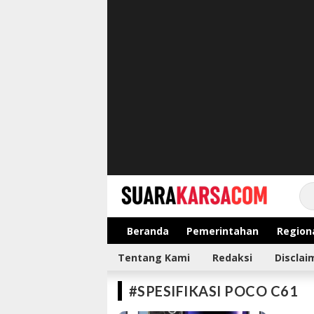
suarakarsa.com
Informasi terpercaya
Beranda
Pemerintahan
Region
Tentang Kami
Redaksi
Disclai
#SPESIFIKASI POCO C61