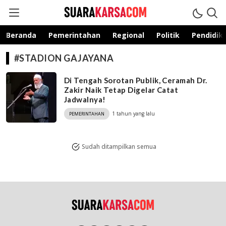
suarakarsa.com
Informasi terpercaya
Beranda
Pemerintahan
Regional
Politik
Pendidik
#STADION GAJAYANA
Di Tengah Sorotan Publik, Ceramah Dr.
Zakir Naik Tetap Digelar Catat
Jadwalnya!
1 tahun yang lalu
PEMERINTAHAN
Sudah ditampilkan semua