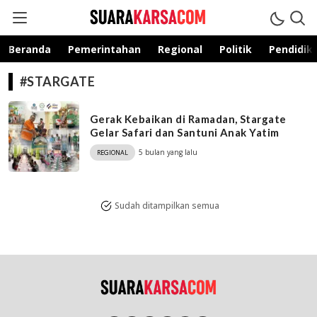
suarakarsa.com
Informasi terpercaya
Beranda
Pemerintahan
Regional
Politik
Pendidik
#STARGATE
Gerak Kebaikan di Ramadan, Stargate
Gelar Safari dan Santuni Anak Yatim
5 bulan yang lalu
REGIONAL
Sudah ditampilkan semua