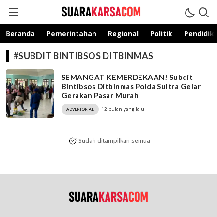
suarakarsa.com
Informasi terpercaya
Beranda
Pemerintahan
Regional
Politik
Pendidik
#SUBDIT BINTIBSOS DITBINMAS
SEMANGAT KEMERDEKAAN! Subdit
Bintibsos Ditbinmas Polda Sultra Gelar
Gerakan Pasar Murah
12 bulan yang lalu
ADVERTORIAL
Sudah ditampilkan semua