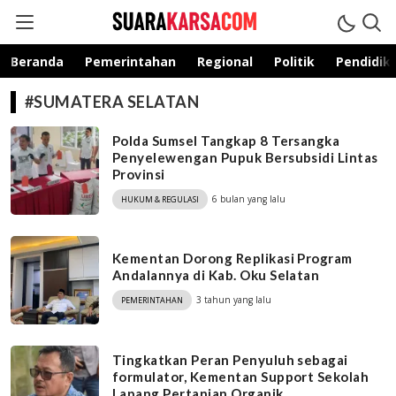
suarakarsa.com
Informasi terpercaya
Beranda
Pemerintahan
Regional
Politik
Pendidik
#SUMATERA SELATAN
Polda Sumsel Tangkap 8 Tersangka
Penyelewengan Pupuk Bersubsidi Lintas
Provinsi
6 bulan yang lalu
HUKUM & REGULASI
Kementan Dorong Replikasi Program
Andalannya di Kab. Oku Selatan
3 tahun yang lalu
PEMERINTAHAN
Tingkatkan Peran Penyuluh sebagai
formulator, Kementan Support Sekolah
Lapang Pertanian Organik