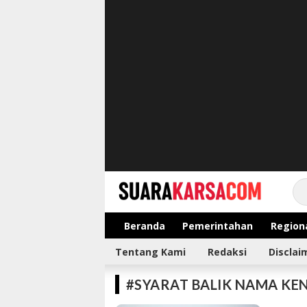
suarakarsa.com
Informasi terpercaya
Beranda
Pemerintahan
Region
Tentang Kami
Redaksi
Disclai
#SYARAT BALIK NAMA K