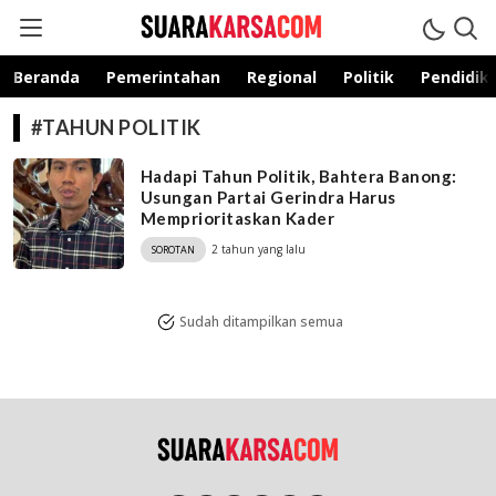
suarakarsa.com
Informasi terpercaya
Beranda
Pemerintahan
Regional
Politik
Pendidik
#TAHUN POLITIK
Hadapi Tahun Politik, Bahtera Banong:
Usungan Partai Gerindra Harus
Memprioritaskan Kader
2 tahun yang lalu
SOROTAN
Sudah ditampilkan semua