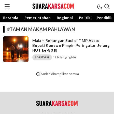
suarakarsa.com
Informasi terpercaya
Beranda
Pemerintahan
Regional
Politik
Pendidik
#TAMAN MAKAM PAHLAWAN
Malam Renungan Suci di TMP Asao:
Bupati Konawe Pimpin Peringatan Jelang
HUT ke-80 RI
12 bulan yang lalu
ADVERTORIAL
Sudah ditampilkan semua