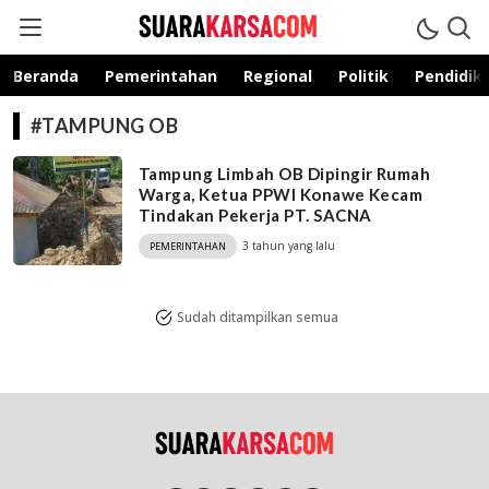
suarakarsa.com
Informasi terpercaya
Beranda
Pemerintahan
Regional
Politik
Pendidik
#TAMPUNG OB
Tampung Limbah OB Dipingir Rumah
Warga, Ketua PPWI Konawe Kecam
Tindakan Pekerja PT. SACNA
3 tahun yang lalu
PEMERINTAHAN
Sudah ditampilkan semua