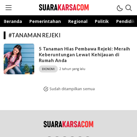
suarakarsa.com
Informasi terpercaya
Beranda
Pemerintahan
Regional
Politik
Pendidik
#TANAMAN REJEKI
5 Tanaman Hias Pembawa Rejeki: Meraih
Keberuntungan Lewat Kehijauan di
Rumah Anda
2 tahun yang lalu
EKONOMI
Sudah ditampilkan semua