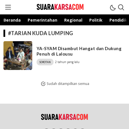
suarakarsa.com
Informasi terpercaya
Beranda
Pemerintahan
Regional
Politik
Pendidik
#TARIAN KUDA LUMPING
YA-SYAM Disambut Hangat dan Dukung
Penuh di Lalousu
2 tahun yang lalu
SOROTAN
Sudah ditampilkan semua